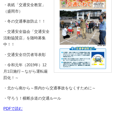
・表紙「交通安全教室」
（盛岡市）
・冬の交通事故防止！！
・交通安全協会「交通安全
活動協賛店」を随時募集
中！！
・交通安全功労者等表彰
・令和元年（2019年）12
月1日施行～ながら運転厳
罰化！～
・北から南から～県内から交通事故をなくすために～
・守ろう！横断歩道の交通ルール
PDFで読む