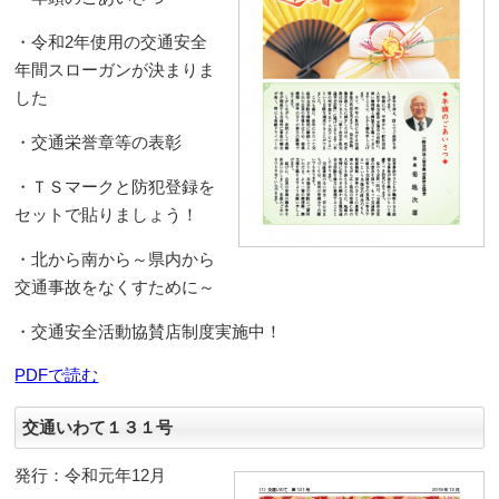
・令和2年使用の交通安全
年間スローガンが決まりま
した
・交通栄誉章等の表彰
・ＴＳマークと防犯登録を
セットで貼りましょう！
・北から南から～県内から
交通事故をなくすために～
・交通安全活動協賛店制度実施中！
PDFで読む
交通いわて１３１号
発行：令和元年12月