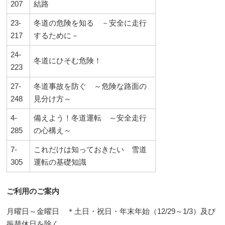
207
結路
23-
冬道の危険を知る －安全に走行
217
するために－
24-
冬道にひそむ危険！
223
27-
冬道事故を防ぐ ～危険な路面の
248
見分け方～
4-
備えよう！冬道運転 ～安全走行
285
の心構え～
7-
これだけは知っておきたい 雪道
305
運転の基礎知識
ご利用のご案内
月曜日～金曜日 ＊土日・祝日・年末年始（12/29～1/3）及び
振替休日を除く