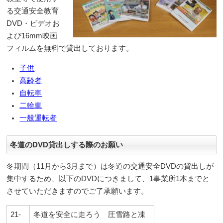
る交通安全教育
DVD・ビデオお
よび16mm映画
フィルムを無料で貸出しております。
子供
高齢者
自転車
二輪車
一般運転者
冬道のDVD貸出しする際のお願い
冬期間（11月から3月まで）は冬道の交通安全DVDの貸出しが
集中するため、以下のDVDにつきまして、1事業所1本までと
させていただきますのでご了承願います。
21-
冬道を安全に走ろう 圧雪路と凍