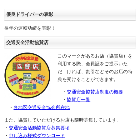
優良ドライバーの表彰
長年の運転功績を表彰！
交通安全活動協賛店
このマークがあるお店（協賛店）を
利用する際、会員証をご提示いた
だ ければ、割引などそのお店の特
典を受けることができます。
・
交通安全協賛店制度の概要
・
協賛店一覧
・
各地区交通安全協会所在地
また、協賛していただけるお店も随時募集しています。
・
交通安全活動協賛店募集要項
・
申し込み様式ダウンロード