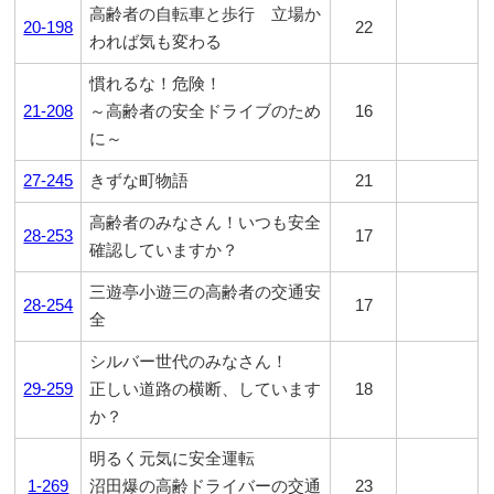
高齢者の自転車と歩行 立場か
20-198
22
われば気も変わる
慣れるな！危険！
21-208
～高齢者の安全ドライブのため
16
に～
27-245
きずな町物語
21
高齢者のみなさん！いつも安全
28-253
17
確認していますか？
三遊亭小遊三の高齢者の交通安
28-254
17
全
シルバー世代のみなさん！
29-259
正しい道路の横断、しています
18
か？
明るく元気に安全運転
1-269
沼田爆の高齢ドライバーの交通
23