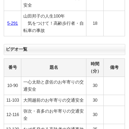
安全
山田邦子の人生100年
5-291
気をつけて！高齢歩行者・自
18
転車の事故
ビデオ一覧
時間
番号
題名
備考
（分）
一心太助と彦佐のお年寄りの交
10-90
30
通安全
11-103
大岡越前のお年寄りの交通安全
30
弥次・喜多のお年寄りの交通安
12-116
30
全