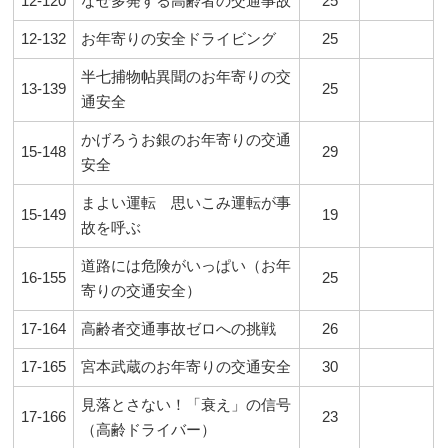
12-120
なぜ多発する高齢者の交通事故
25
12-132
お年寄りの安全ドライビング
25
半七捕物帖異聞のお年寄りの交
13-139
25
通安全
かげろうお銀のお年寄りの交通
15-148
29
安全
まよい運転 思いこみ運転が事
15-149
19
故を呼ぶ
道路には危険がいっぱい（お年
16-155
25
寄りの交通安全）
17-164
高齢者交通事故ゼロへの挑戦
26
17-165
宮本武蔵のお年寄りの交通安全
30
見落とさない！「衰え」の信号
17-166
23
（高齢ドライバー）