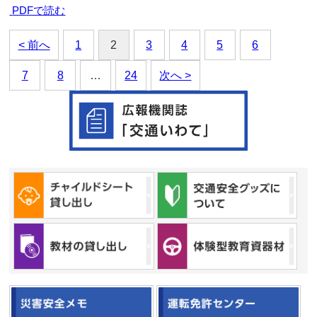
PDFで読む
< 前へ
1
2
3
4
5
6
7
8
…
24
次へ >