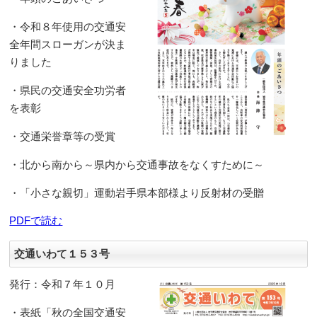
・令和８年使用の交通安
全年間スローガンが決ま
りました
・県民の交通安全功労者
を表彰
・交通栄誉章等の受賞
・北から南から～県内から交通事故をなくすために～
・「小さな親切」運動岩手県本部様より反射材の受贈
PDFで読む
交通いわて１５３号
発行：令和７年１０月
・表紙「秋の全国交通安